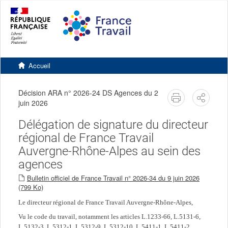
Accéder
Accéder
Version
au
au
contrastée
contenu
pied
principal
de
page
Retourner
à
Accueil
l'accueil
du
site
Décision ARA n° 2026-24 DS Agences du 2
imprimer
Partag
juin 2026
Délégation de signature du directeur
régional de France Travail
Auvergne-Rhône-Alpes au sein des
agences
Bulletin officiel de France Travail n° 2026-34 du 9 juin 2026
(799 Ko)
Le directeur régional de France Travail Auvergne-Rhône-Alpes,
Vu le code du travail, notamment les articles L.1233-66, L.5131-6,
L.5132-3, L.5312-1, L.5312-9, L.5312-10, L.5411-1, L.5411-2,