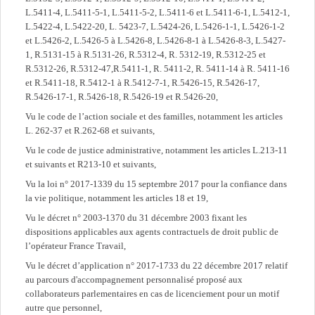
L.5411-4, L.5411-5-1, L.5411-5-2, L.5411-6 et L.5411-6-1, L.5412-1,
L.5422-4, L.5422-20, L. 5423-7, L.5424-26, L.5426-1-1, L.5426-1-2
et L.5426-2, L.5426-5 à L.5426-8, L.5426-8-1 à L.5426-8-3, L.5427-
1, R.5131-15 à R.5131-26, R.5312-4, R. 5312-19, R.5312-25 et
R.5312-26, R.5312-47,R.5411-1, R. 5411-2, R. 5411-14 à R. 5411-16
et R.5411-18, R.5412-1 à R.5412-7-1, R.5426-15, R.5426-17,
R.5426-17-1, R.5426-18, R.5426-19 et R.5426-20,
Vu le code de l’action sociale et des familles, notamment les articles
L. 262-37 et R.262-68 et suivants,
Vu le code de justice administrative, notamment les articles L.213-11
et suivants et R213-10 et suivants,
Vu la loi n° 2017-1339 du 15 septembre 2017 pour la confiance dans
la vie politique, notamment les articles 18 et 19,
Vu le décret n° 2003-1370 du 31 décembre 2003 fixant les
dispositions applicables aux agents contractuels de droit public de
l’opérateur France Travail,
Vu le décret d’application n° 2017-1733 du 22 décembre 2017 relatif
au parcours d'accompagnement personnalisé proposé aux
collaborateurs parlementaires en cas de licenciement pour un motif
autre que personnel,