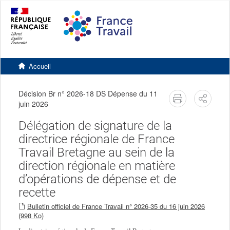
Accéder
Accéder
Version
au
au
contrastée
contenu
pied
principal
de
page
Retourner
à
Accueil
l'accueil
du
site
Décision Br n° 2026-18 DS Dépense du 11
imprimer
Partag
juin 2026
Délégation de signature de la
directrice régionale de France
Travail Bretagne au sein de la
direction régionale en matière
d’opérations de dépense et de
recette
Bulletin officiel de France Travail n° 2026-35 du 16 juin 2026
(998 Ko)