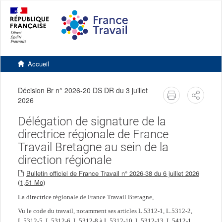
Accéder
Accéder
Version
au
au
contrastée
contenu
pied
principal
de
page
Retourner
à
Accueil
l'accueil
du
site
Décision Br n° 2026-20 DS DR du 3 juillet
imprimer
Partag
2026
Délégation de signature de la
directrice régionale de France
Travail Bretagne au sein de la
direction régionale
Bulletin officiel de France Travail n° 2026-38 du 6 juillet 2026
(1,51 Mo)
La directrice régionale de France Travail Bretagne,
Vu le code du travail, notamment ses articles L.5312-1, L.5312-2,
L.5312-5, L.5312-6, L.5312-8 à L.5312-10, L.5312-13, L.5412-1,