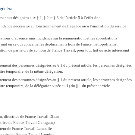
général
onnes désignées aux § 1, § 2 et § 3 de l’article 5 à l’effet de :
spondance nécessaire au fonctionnement de l’agence ou à l’animation du service
isations d’absence sans incidence sur la rémunération, et les approbations
sauf en ce qui concerne les déplacements hors de France métropolitaine,
ution de partie civile au nom de France Travail, pour tout fait ou acte intéressant
ement des personnes désignées au § 1 du présent article, les personnes désignées
 titre temporaire, de la même délégation.
ement des personnes désignées au § 1 du présent article, les personnes désignées
titre temporaire, de la délégation visée au 1) du § 1 du présent article.
 directrice de France Travail Dinan
ctrice de France Travail Guingamp
teur de France Travail Lamballe
ectrice de France Travail Lannion