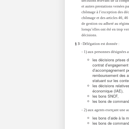
décisions relevant de la compé
et autres prestations versées p
chômage à l’exception des déci
chômage et des articles 46, 46
de gestion ou adheré au régim
lorsqu’elles ont été en trop ve
décisions.
§ 3
- Délégation est donnée :
1) aux personnes désignées aux 
les décisions prises 
contrat d’engagement 
d’accompagnement per
remboursement des all
statuant sur les cont
les décisions relative
économique (IAE),
les bons SNCF,
les bons de commande
2) aux agents exerçant une ac
les bons d’aide à la m
les bons de commande