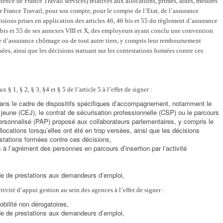
tence de France Travail services) relatives aux allocations, primes, aides, mesures
ar France Travail, pour son compte, pour le compte de l’Etat, de l’assurance
sions prises en application des articles 46, 46 bis et 55 du règlement d’assurance
 bis et 55 de ses annexes VIII et X, des employeurs ayant conclu une convention
e d’assurance chômage ou de tout autre tiers, y compris leur remboursement
rsées, ainsi que les décisions statuant sur les contestations formées contre ces
§ 1, § 2, § 3, §4 et § 5 de l’article 5 à l’effet de signer :
dans le cadre de dispositifs spécifiques d’accompagnement, notamment le
jeune (CEJ), le contrat de sécurisation professionnelle (CSP) ou le parcours
sonnalisé (PAP) proposé aux collaborateurs parlementaires, y compris le
ocations lorsqu’elles ont été en trop versées, ainsi que les décisions
estations formées contre ces décisions,
s à l’agrément des personnes en parcours d’insertion par l’activité
 de prestations aux demandeurs d’emploi,
tivité d’appui gestion au sein des agences à l’effet de signer :
obilité non dérogatoires,
 de prestations aux demandeurs d’emploi,