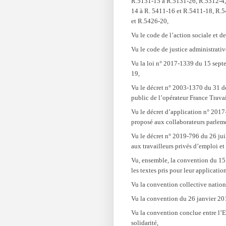
R.5131-15 à R.5131-26, R.5312-4,
14 à R. 5411-16 et R.5411-18, R.
et R.5426-20,
Vu le code de l’action sociale et d
Vu le code de justice administrativ
Vu la loi n° 2017-1339 du 15 septe
19,
Vu le décret n° 2003-1370 du 31 dé
public de l’opérateur France Travai
Vu le décret d’application n° 201
proposé aux collaborateurs parleme
Vu le décret n° 2019-796 du 26 jui
aux travailleurs privés d’emploi et
Vu, ensemble, la convention du 15
les textes pris pour leur application
Vu la convention collective natio
Vu la convention du 26 janvier 201
Vu la convention conclue entre l’E
solidarité,