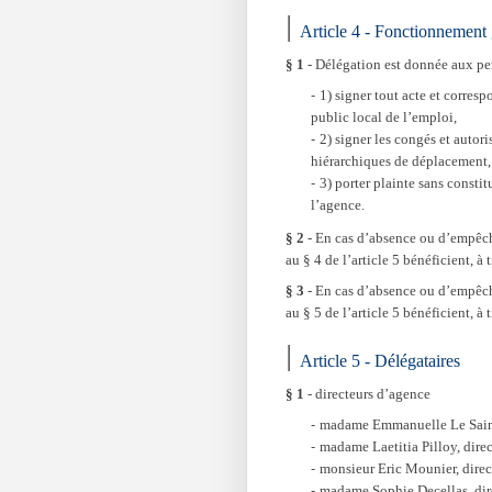
Article 4 - Fonctionnement 
§ 1
- Délégation est donnée aux pers
1) signer tout acte et corre
public local de l’emploi,
2) signer les congés et autor
hiérarchiques de déplacement, 
3) porter plainte sans constit
l’agence.
§ 2
- En cas d’absence ou d’empêch
au § 4 de l’article 5 bénéficient, à
§ 3
- En cas d’absence ou d’empêch
au § 5 de l’article 5 bénéficient, à 
Article 5 - Délégataires
§ 1
- directeurs d’agence
madame Emmanuelle Le Saint,
madame Laetitia Pilloy, dire
monsieur Eric Mounier, direc
madame Sophie Decellas, dir