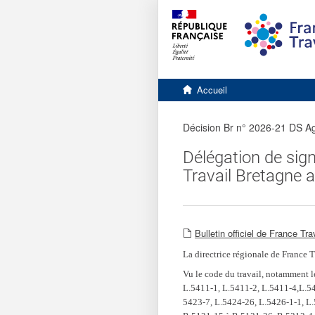
Accéder
Accéder
Version
au
au
contrastée
contenu
pied
principal
de
page
Retourner
à
Accueil
l'accueil
du
site
Décision Br n° 2026-21 DS Ag
Délégation de sign
Travail Bretagne 
Bulletin officiel de France Tra
La directrice régionale de France 
Vu le code du travail, notamment l
L.5411-1, L.5411-2, L.5411-4,L.54
5423-7, L.5424-26, L.5426-1-1, L.