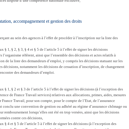
vices dispose d’une compétence nationale exclusive,
entation, accompagnement et gestion des droits
rçant au sein des agences à l’effet de procéder à l’inscription sur la liste des
§ 1, § 2, § 3, § 4 et § 5 de l’article 5 à l’effet de signer les décisions
s l’organisme référent, ainsi que l’ensemble des décisions et actes relatifs à
on de la liste des demandeurs d’emploi, y compris les décisions statuant sur les
es décisions, notamment les décisions de cessation d’inscription, de changement
l’encontre des demandeurs d’emploi.
 § 1, § 2 et § 3 de l’article 5 à l’effet de signer les décisions (à l’exception des
tence de France Travail services) relatives aux allocations, primes, aides, mesures
ar France Travail, pour son compte, pour le compte de l’Etat, de l’assurance
t conclu une convention de gestion ou adhéré au régime d’assurance chômage ou
leur remboursement lorsqu’elles ont été en trop versées, ainsi que les décisions
formées contre ces décisions,
 § 4 et § 5 de l’article 5 à l’effet de signer les décisions (à l’exception des