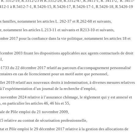
 R. 5312-19, R.5312-25 et R.5312-26, R.5312-47, R.5411-1, R. 5411-2, R. 5411-
5412-1 à R.5412-7-1, R.5426-15, R.5426-17, R.5426-17-1, R.5426-18, R.5426-19
es familles, notamment les articles L. 262-37 et R.262-68 et suivants,
e, notamment les articles L.213-11 et suivants et R213-10 et suivants,
mbre 2017 pour la confiance dans la vie politique, notamment les articles 18 et
cembre 2003 fixant les dispositions applicables aux agents contractuels de droit
l,
7-1733 du 22 décembre 2017 relatif au parcours d'accompagnement personnalisé
ntaires en cas de licenciement pour un motif autre que personnel,
llet 2019 relatif aux nouveaux droits à indemnisation, à diverses mesures relatives
 à l’expérimentation d’un journal de la recherche d’emploi,
 novembre 2024 relative à l’assurance chômage, le règlement qui y est annexé et
, en particulier les articles 46, 46 bis et 55,
nale de Pôle emploi du 21 novembre 2009,
5 relative au contrat de sécurisation professionnelle,
tat et Pôle emploi le 29 décembre 2017 relative à la gestion des allocations de