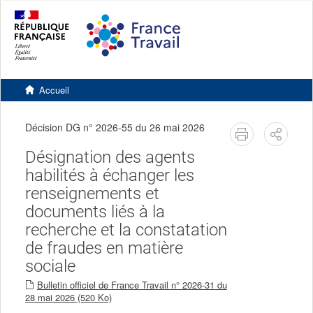
Accéder
Accéder
Version
au
au
contrastée
contenu
pied
principal
de
page
Retourner
à
Accueil
l'accueil
du
site
Décision DG n° 2026-55 du 26 mai 2026
imprimer
Partag
Désignation des agents
habilités à échanger les
renseignements et
documents liés à la
recherche et la constatation
de fraudes en matière
sociale
Bulletin officiel de France Travail n° 2026-31 du
28 mai 2026 (520 Ko)