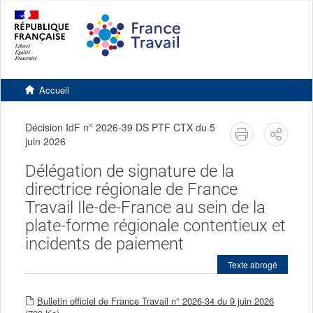
Accéder
Accéder
Version
au
au
contrastée
contenu
pied
principal
de
page
Retourner
à
Accueil
l'accueil
du
site
Décision IdF n° 2026-39 DS PTF CTX du 5
imprimer
Partag
juin 2026
Délégation de signature de la
directrice régionale de France
Travail Ile-de-France au sein de la
plate-forme régionale contentieux et
incidents de paiement
Texte abrogé
Bulletin officiel de France Travail n° 2026-34 du 9 juin 2026