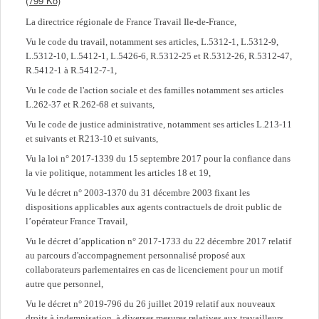
(799 Ko)
La directrice régionale de France Travail Ile-de-France,
Vu le code du travail, notamment ses articles, L.5312-1, L.5312-9,
L.5312-10, L.5412-1, L.5426-6, R.5312-25 et R.5312-26, R.5312-47,
R.5412-1 à R.5412-7-1,
Vu le code de l'action sociale et des familles notamment ses articles
L.262-37 et R.262-68 et suivants,
Vu le code de justice administrative, notamment ses articles L.213-11
et suivants et R213-10 et suivants,
Vu la loi n° 2017-1339 du 15 septembre 2017 pour la confiance dans
la vie politique, notamment les articles 18 et 19,
Vu le décret n° 2003-1370 du 31 décembre 2003 fixant les
dispositions applicables aux agents contractuels de droit public de
l’opérateur France Travail,
Vu le décret d’application n° 2017-1733 du 22 décembre 2017 relatif
au parcours d'accompagnement personnalisé proposé aux
collaborateurs parlementaires en cas de licenciement pour un motif
autre que personnel,
Vu le décret n° 2019-796 du 26 juillet 2019 relatif aux nouveaux
droits à indemnisation, à diverses mesures relatives aux travailleurs