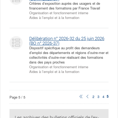
Critères d’exposition auprès des usagers et de
financement des formations par France Travail
Organisation et fonctionnement interne
Aides à l’emploi et à la formation
Délibération n° 2026-32 du 25 juin 2026
(BO n° 2026-37)
Dispositif spécifique au profit des demandeurs
d’emploi des départements et régions d’outre-mer et
collectivités d’outre-mer réalisant des formations
dans des pays proches
Organisation et fonctionnement interne
Aides à l’emploi et à la formation
???
5
???
???
???
2
???
3
???
4
Page 5 / 5
page.c
voir.premiers.textes???
voir.textes.preceden
voir.la.page???
voir.la.page?
voir.la.pa
5
,
,
2
3
4
???
???
page???
page???
Les archives des bulletins officiels de l'ex-