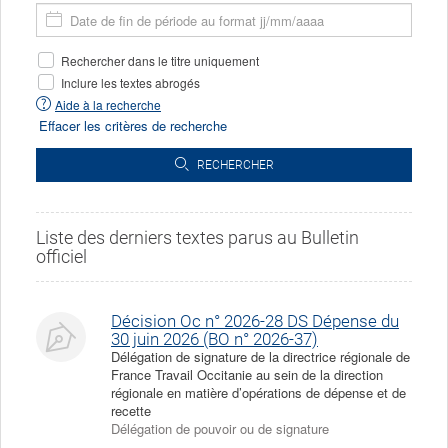
Saisissez
aujourd'hui
de
la
début
08/08/2026,
date
de
Filtres
Rechercher dans le titre uniquement
aujourd'hui
de
la
de
fin
Inclure les textes abrogés
période
la
de
souhaitée
Aide à la recherche
recherche
la
Effacer les critères de recherche
période
souhaitée
RECHERCHER
Liste des derniers textes parus au Bulletin
officiel
Décision Oc n° 2026-28 DS Dépense du
30 juin 2026 (BO n° 2026-37)
Délégation de signature de la directrice régionale de
France Travail Occitanie au sein de la direction
régionale en matière d’opérations de dépense et de
recette
Délégation de pouvoir ou de signature