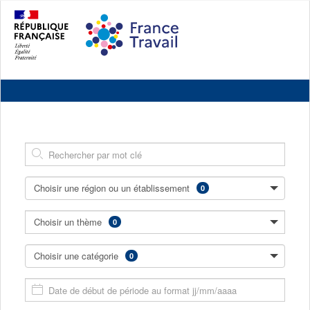
Accéder
Accéder
Version
au
au
contrastée
contenu
pied
principal
de
page
Retourner
à
l'accueil
du
site
Mot
Clé
(annexe)
Choisir une région ou un établissement
0
(ou
sélectionnée(s)
plusieurs)
Choisir un
thème
0
(ou
sélectionnée(s)
plusieurs)
Choisir une
catégorie
0
(ou
sélectionnée(s)
plusieurs)
Saisissez
la
08/08/2026,
date