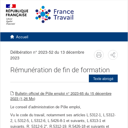
Accéder
Accéder
Version
au
au
contrastée
contenu
pied
principal
de
page
Retourner
à
Accueil
l'accueil
du
site
Délibération n° 2023-52 du 13 décembre
imprimer
Partag
2023
Rémunération de fin de formation
Texte abrogé
Bulletin officiel de Pôle emploi n° 2023-65 du 15 décembre
2023 (1,26 Mo)
Le conseil d’administration de Pôle emploi,
Vu le code du travail, notamment ses articles L.5312-1, L.5312-
2, L.5312-5, L.5312-6, L.5426-8-1 et suivants, L.6313-1 et
suivants, R. 5312-6 2°, R.5312-19, R.5426-18 et suivants et