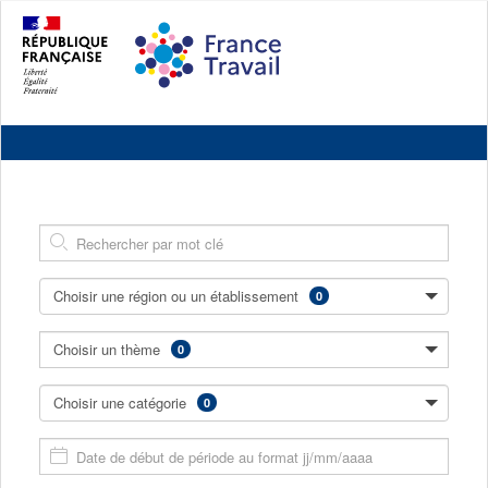
Accéder
Accéder
Version
au
au
contrastée
contenu
pied
principal
de
page
Retourner
à
l'accueil
du
site
Mot
Clé
(annexe)
Choisir une région ou un établissement
0
(ou
sélectionnée(s)
plusieurs)
Choisir un
thème
0
(ou
sélectionnée(s)
plusieurs)
Choisir une
catégorie
0
(ou
sélectionnée(s)
plusieurs)
Saisissez
la
07/08/2026,
date