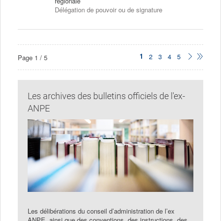
régionale
Délégation de pouvoir ou de signature
???
1
???
2
???
3
???
4
???
5
???
???
Page 1 / 5
page.courant???
voir.la.page???
voir.la.page???
voir.la.page???
voir.la.page???
voir.textes.
voir.der
1
2
3
4
5
???
???
page???
page???
2
5
Les archives des bulletins officiels de l'ex-
ANPE
Les délibérations du conseil d’administration de l’ex
ANPE, ainsi que des conventions, des instructions, des