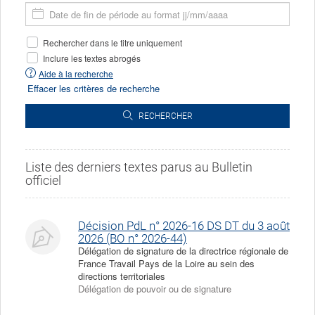
Saisissez
aujourd'hui
de
la
début
07/08/2026,
date
de
Filtres
Rechercher dans le titre uniquement
aujourd'hui
de
la
de
fin
Inclure les textes abrogés
période
la
de
souhaitée
Aide à la recherche
recherche
la
Effacer les critères de recherche
période
souhaitée
RECHERCHER
Liste des derniers textes parus au Bulletin
officiel
Décision PdL n° 2026-16 DS DT du 3 août
2026 (BO n° 2026-44)
Délégation de signature de la directrice régionale de
France Travail Pays de la Loire au sein des
directions territoriales
Délégation de pouvoir ou de signature